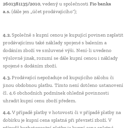
2601381135/2010
, vedený u společnosti
Fio banka
a.s.
(dále jen „účet prodávajícího“);
4.2.
Společně s kupní cenou je kupující povinen zaplatit
prodávajícímu také náklady spojené s balením a
dodáním zboží ve smluvené výši. Není-li uvedeno
výslovně jinak, rozumí se dále kupní cenou i náklady
spojené s dodáním zboží.
4.3.
Prodávající nepožaduje od kupujícího zálohu či
jinou obdobnou platbu. Tímto není dotčeno ustanovení
čl. 4.6 obchodních podmínek ohledně povinnosti
uhradit kupní cenu zboží předem.
4.4.
V případě platby v hotovosti či v případě platby na
dobírku je kupní cena splatná při převzetí zboží. V
případě bezhotovostní platby je kupní cena splatná