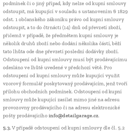
podmínek či o jiný případ, kdy nelze od kupní smlouvy
odstoupit, má kupující v souladu s ustanovením § 1829
odst. 1 občanského zákoníku právo od kupní smlouvy
odstoupit, a to do čtrnácti (14) dnů od převzetí zboží,
přičemž v případě, že předmětem kupní smlouvy je
několik druhů zboží nebo dodání několika částí, běží
tato lhůta ode dne převzetí poslední dodávky zboží.
Odstoupení od kupní smlouvy musí být prodávajícímu
odesláno ve lhůtě uvedené v předchozí větě. Pro
odstoupení od kupní smlouvy může kupující využit
vzorový formulář poskytovaný prodávajícím, jenž tvoří
přílohu obchodních podmínek. Odstoupení od kupní
smlouvy může kupující zasílat mimo jiné na adresu
provozovny prodávajícího či na adresu elektronické
pošty prodávajícího
info@detailgarage.cz
.
5.3.
V případě odstoupení od kupní smlouvy dle čl. 5.2