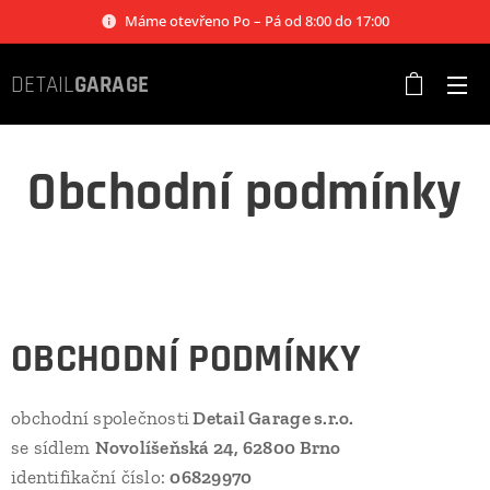
Máme otevřeno Po – Pá od 8:00 do 17:00
DETAIL
GARAGE
Obchodní podmínky
OBCHODNÍ PODMÍNKY
obchodní společnosti
Detail Garage s.r.o.
se sídlem
Novolíšeňská 24, 62800 Brno
identifikační číslo:
06829970